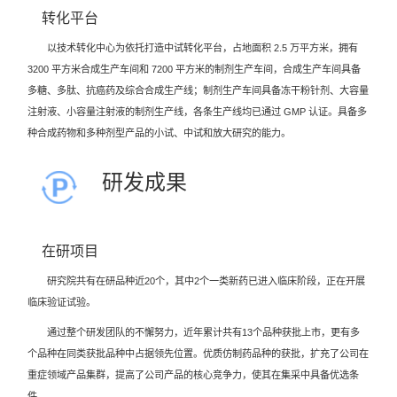
转化平台
以技术转化中心为依托打造中试转化平台，占地面积 2.5 万平方米，拥有
3200 平方米合成生产车间和 7200 平方米的制剂生产车间，合成生产车间具备
多糖、多肽、抗癌药及综合合成生产线；制剂生产车间具备冻干粉针剂、大容量
注射液、小容量注射液的制剂生产线，各条生产线均已通过 GMP 认证。具备多
种合成药物和多种剂型产品的小试、中试和放大研究的能力。
研发成果
在研项目
研究院共有在研品种近20个，其中2个一类新药已进入临床阶段，正在开展
临床验证试验。
通过整个研发团队的不懈努力，近年累计共有13个品种获批上市，更有多
个品种在同类获批品种中占据领先位置。优质仿制药品种的获批，扩充了公司在
重症领域产品集群，提高了公司产品的核心竞争力，使其在集采中具备优选条
件。